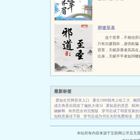
邪道至圣
这个世界，不相信所
只有尔虞我诈，虚伪欺骗
背景，天赋异禀者高高在
出身，天赋平平者如同蝼
践踏。天选之子道貌岸然
无数，鸿运齐天。平凡之
在底层泥潭之中苦苦挣扎
年，黄烨从昔日的热血少年，
最新标签
爱如生官网登录入口
重生1980我考上哈工大
幽
成主角受后我攻了偏执大佬34
爱如是的意思
弑神
确解释
有所思全诗完整版
穿书后成了明星世家的
知秋意最佳下联
穿书后成为书生夫郎免费阅读
星
对红色的雅称
一叶知秋打一正确生肖
东溟派
综
文
规则怪谈天赋词条
爱如生哪里能看
东溟怎么
本站所有内容来源于互联网公开且无需登录