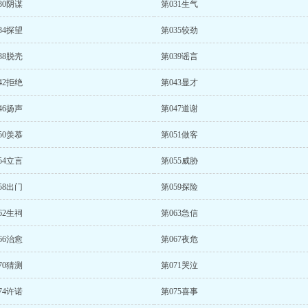
30阴谋
第031生气
34探望
第035较劲
38脱壳
第039谣言
42拒绝
第043显才
46扬声
第047道谢
50羡慕
第051做客
54立言
第055威胁
58出门
第059探险
62生祠
第063急信
66治愈
第067夜危
70猜测
第071哭泣
74许诺
第075喜事