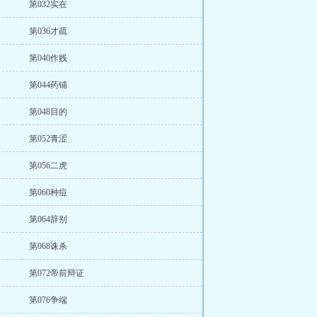
第032实在
第036才疏
第040作贱
第044药铺
第048目的
第052青涩
第056二虎
第060种痘
第064辞别
第068诛杀
第072帝前辩证
第076争端