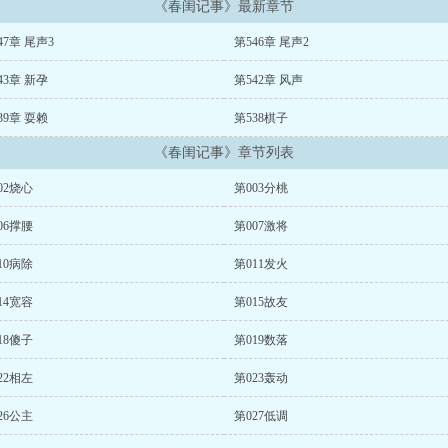
《春闺记事》最新章节
47章 尾声3
第546章 尾声2
43章 新孕
第542章 风声
39章 耍赖
第538棋子
《春闺记事》章节列表
02烧心
第003分桃
06撑腰
第007激将
10病除
第011发火
14宽容
第015故友
18傻子
第019数落
22相左
第023轰动
26公主
第027低调