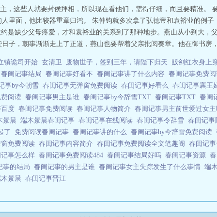
主，这些人就要封侯拜相，所以现在看他们，需得仔细，而且要精准。 要
的人里面，他比较器重章归鸿。 朱仲钧就多次拿了弘德帝和袁裕业的例子，
帝大约是缺少父母疼爱，才和袁裕业的关系到了那种地步。燕山从小到大，
些日子，朝事渐渐走上了正道，燕山也要帮着父亲批阅奏章。他在御书房，一
立镇诡司开始
玄清卫
废物世子，签到三年，请陛下归天
贩剑红衣身上
春闺记事结局
春闺记事好看不
春闺记事讲了什么内容
春闺记事免费
记事by今朝雪
春闺记事无弹窗免费阅读
春闺记事好看么
春闺记事襄王
免费阅读
春闺记事男主是谁
春闺记事by今辞雪TXT
春闺记事TXT
春闺
辞百度
春闺记事免费阅读
春闺记事人物简介
春闺记事男主前世爱过女
端木景晨
端木景晨春闺记事
春闺记事在线阅读
春闺记事令辞雪
春闺记
一起了
免费阅读春闺记事
春闺记事讲的什么
春闺记事by今辞雪免费阅读
弹窗免费阅读
春闺记事内容简介
春闺记事免费阅读全文笔趣阁
春闺记
闺记事怎么样
春闺记事免费阅读484
春闺记事结局好吗
春闺记事资源
春
记事的结局
春闺记事的男主是谁
春闺记事女主失踪发生了什么事情
端
端木景晨
春闺记事晋江