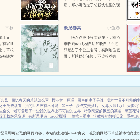
后，邱小娜借走了总裁钱包里的现
金，并留下借条，并附上一句话。
ps麻烦你下次出门多带点现金，都
住VIP了怎么会只有两百块现金。
平核
既见春棠
小鱼卷
霸总...
谓正义，
晚八点更预收文案在下，乖巧
，有家世
求收藏ovo明楹自幼知晓自己不过
上，草根
只是占了个公主名号，实则地位低
蚁被随意
微，所以处处谨慎，不曾招惹旁
，却机缘
人。在她认祖归宗的那场筵席之
人，只能
中，她终于得以摆脱公主身份。却
。八百
不想因这次醉酒，她和皇兄...
变...
冥合卺
回忆春天的总结怎么写
樱花树下原唱
黑皇的妻子是谁
我的世界不可能的
之王免费观看
我的世界没有不可能
黑王子
沙巴艾美酒店
女尊反派师姐
天降萌
崽全文
老哥发现了一些我的世界上不可能的世界
特别阴森的氛围的英语
黑莲花背
际王权继承资源
有所思毛诗
zzdq话剧社
抬棺人重生
沈教授的教授日常
重生19
英美逆序米网恋
天降妈咪不好惹免费阅读
哦我的世界不能没有你
无限灵玉全文免
读什么意思
黑皇puzzle
澹春山福王世子
炒作什么意思网络用语
网站地图
即可获取的网页内容，本站爬虫遵循robots协议，若您的网站不希望被本站爬虫抓取，可