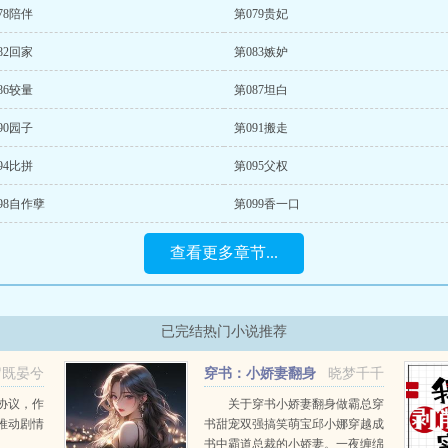
78陪伴
第079贵妃
82回家
第083嫉妒
86较量
第087坦白
90园子
第091搬走
94比拼
第095父权
98自作孽
第099香一口
查看更多章节...
已完结热门小说推荐
岁既晏兮
穿书：小娇妻翻身
晓梦千千
做霸总
协议，作
关于穿书小娇妻翻身做霸总穿
推动剧情
书甜宠双强搞笑萌宝邱小娜穿越成
书中霸道总裁的小娇妻。一夜缠绵