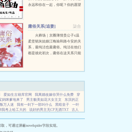
永远和你在一起，你呢？你的愿望
是什么？漂亮的少年红着脸望着时
雀，眼中满是期待。时雀一本正经
的掏出手机计算这栋楼楼梯长X米
庸俗关系[追妻]
柒合
宽X米，一共有...
火葬场｜京圈薄情贵公子x温
柔坚韧灰姑娘江晚瑜和路今安的关
系，最纯洁也最庸俗。纯洁在他们
都是彼此初次，庸俗在这关系只能
点到为止。结束时两个人说好一拍
两散，各自为安。有人问路今安，
对江晚瑜动过心吗？...
事
爱如生古籍库官网
我离婚改嫁你哭什么免费
穿
宝妈咪爹地来了
男主貌美如花大女主文
东溟的正
叛万人迷
我有一剑下一部叫什么
黑暗皇子
一叶
78我考上哈工大的
说好的男主无CP无酒TXT
古人
费阅读
重生1987我考上哈工大
樱花树下醉胡姬原
通过屏蔽novelspider字段实现。