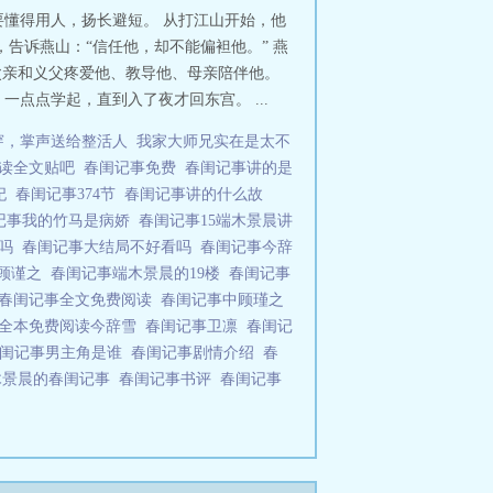
懂得用人，扬长避短。 从打江山开始，他
告诉燕山：“信任他，却不能偏袒他。” 燕
父亲和义父疼爱他、教导他、母亲陪伴他。
点点学起，直到入了夜才回东宫。 ...
穿，掌声送给整活人
我家大师兄实在是太不
阅读全文贴吧
春闺记事免费
春闺记事讲的是
妃
春闺记事374节
春闺记事讲的什么故
记事我的竹马是病娇
春闺记事15端木景晨讲
主吗
春闺记事大结局不好看吗
春闺记事今辞
事顾谨之
春闺记事端木景晨的19楼
春闺记事
春闺记事全文免费阅读
春闺记事中顾瑾之
事全本免费阅读今辞雪
春闺记事卫凛
春闺记
闺记事男主角是谁
春闺记事剧情介绍
春
木景晨的春闺记事
春闺记事书评
春闺记事