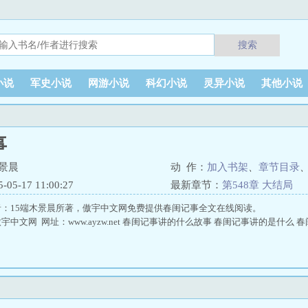
搜索
小说
军史小说
网游小说
科幻小说
灵异小说
其他小说
事
木景晨
动 作：
加入书架
、
章节目录
5-17 11:00:27
最新章节：
第548章 大结局
：15端木景晨所著，傲宇中文网免费提供春闺记事全文在线阅读。
中文网 网址：www.ayzw.net 春闺记事讲的什么故事 春闺记事讲的是什么