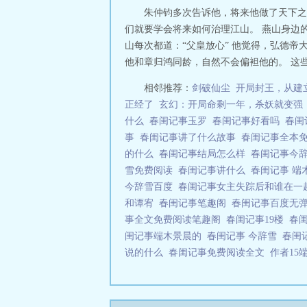
朱仲钧多次告诉他，将来他做了天下之
们就要学会将来如何治理江山。 燕山身边
山每次都道：“父皇放心” 他觉得，弘德
他和章归鸿同龄，自然不会偏袒他的。 这
相邻推荐：
剑破仙尘
开局封王，从建
正经了
玄幻：开局命剩一年，杀妖就变强
什么
春闺记事玉罗
春闺记事好看吗
春闺
事
春闺记事讲了什么故事
春闺记事全本
的什么
春闺记事结局怎么样
春闺记事今
雪免费阅读
春闺记事讲什么
春闺记事 
今辞雪百度
春闺记事女主失踪后和谁在
和谭宥
春闺记事笔趣阁
春闺记事百度无
事全文免费阅读笔趣阁
春闺记事19楼
春
闺记事端木景晨的
春闺记事 今辞雪
春闺
说的什么
春闺记事免费阅读全文
作者15