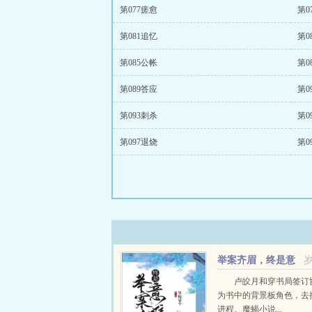
第077瘥愈
第0
第081追忆
第0
第085公帐
第0
第089答应
第0
第093刺杀
第0
第097退烧
第0
举案齐眉，终是意
难平（快穿）
卢皎月和穿书局签订
为书中的背景板角色，去
进程。魔蝎小说...