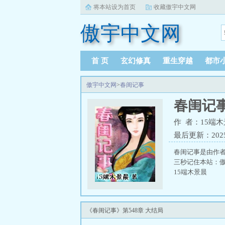
将本站设为首页
收藏傲宇中文网
傲宇中文网
首 页
玄幻修真
重生穿越
都市
傲宇中文网
>
春闺记事
春闺记
作 者：15端
最后更新：2025-0
春闺记事是由作者
三秒记住本站：傲宇
15端木景晨
《春闺记事》第548章 大结局