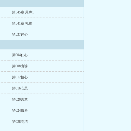
第545章 尾声1
第541章 礼物
第537过心
第004仁心
第008出诊
第012担心
第016心思
第020善意
第024侮辱
第028高洁