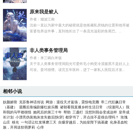
原来我是鲛人
作者：烟波江南
沈俞一直以为家中最大的秘密就是他爸藏私房钱的位置和他哥被
富婆包养这件事，直到他长出了一条流光溢彩的鱼尾巴。...
非人类事务管理局
作者：来三碗白米饭
关于非人类事务管理局阳光可爱炸毛小狗受冷漠腹黑不是好人上
司攻。姜珂很懵。读完五年医科，进了一家私人医院后才发...
相邻小说
奴颜媚骨
克苏鲁神话传说
网游：退役天才返场，震惊电竞圈
帝二代狂飙日常
（基建）
退圈后靠编剧爆红娱乐圈
诸朝看我直播乡村生活日常
（综漫同人）我
和我的马甲都很怪
她死后的第三十年
帮助
三盏灯
没想到我会变成这样
皇帝成
长计划
小漂亮伪装炮灰攻失败后[快穿]
都穿书了，开点挂不是很合理吗？
玫瑰
山庄
移光
一句话让红发琢磨三天
自爆穿越后，为始皇陛下搞基建
化身圣血蛇
族，开局送软萌萝莉
心痒