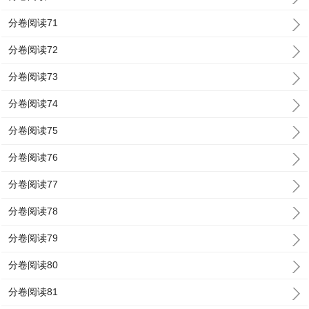
分卷阅读71
分卷阅读72
分卷阅读73
分卷阅读74
分卷阅读75
分卷阅读76
分卷阅读77
分卷阅读78
分卷阅读79
分卷阅读80
分卷阅读81