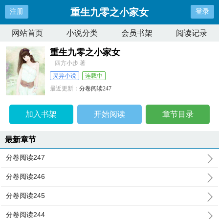
重生九零之小家女
注册
登录
网站首页
小说分类
会员书架
阅读记录
重生九零之小家女
四方小步 著
灵异小说
连载中
最近更新：
分卷阅读247
更新时间：
2024-10-22 20:22:31
加入书架
开始阅读
章节目录
最新章节
分卷阅读247
分卷阅读246
分卷阅读245
分卷阅读244