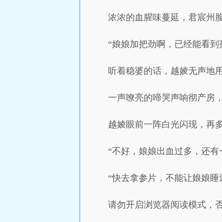
浓浓的血腥味蔓延，君宸州
“娘娘加把劲啊，已经能看到孩
听着稳婆的话，越婈无声地
一声嘹亮的啼哭声响彻产房，
越婈眼前一阵白光闪现，再
“不好，娘娘出血过多，还有
“快去拿参片，不能让娘娘睡
请勿开启浏览器阅读模式，