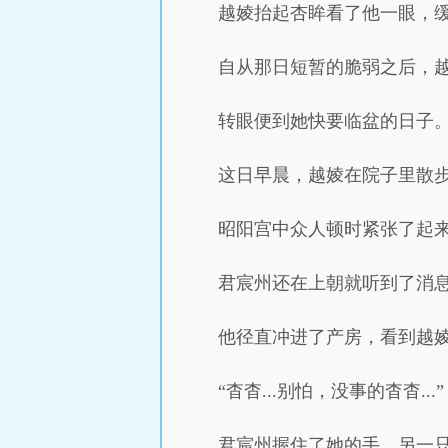
越婈抬起杏眸看了他一眼，
自从那日短暂的脆弱之后，
转眼便到她快要临盆的日子
这日早晨，越婈在院子里散
昭阳宫中众人顿时紧张了起
君宸州还在上朝就听到了消
他径直冲进了产房，看到越
“杳杳...别怕，没事的杳杳...”
君宸州握住了她的手，另一只