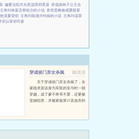
昼
偏要沦陷月光里温荣祁景昼
穿成病秧子公主去
主角叫林嘉言察哈尔的小说
兽世恶雌偷感重敲晕
抢漠夏望初
主角叫陈漫许钧炀的小说
主角叫温荣
界宋以茉祁司宴
穿成侯门弃女杀疯
顾清清
了，全家跪求原谅
关于穿成侯门弃女杀疯了，全
家跪求原谅身为军医的安与时一朝
穿越，成了爹不疼哥不爱，还要被
堂姊陷害，并被家族算计及放弃的
小苦瓜。才一睁眼，就直接要命要
清白！如此欺辱亲生血脉，安与时
能忍才有鬼。先回去把安家的屋顶
掀了，把所有道貌岸然之人...