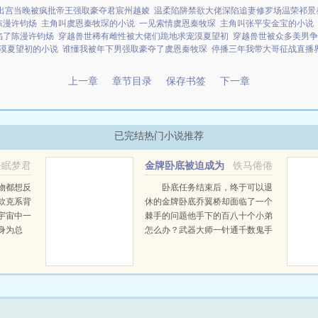
出宫当晚被疯批帝王强取豪夺君宸州越婈
温柔陷阱禁欲大佬深陷追妻修罗场温荣祁景
陈漫许钧炀
主角叫虞恩秦牧琛的小说
一见索情虞恩秦牧琛
主角叫张平安金宝的小说
陷了陈漫许钧炀
穿越兽世稀有雌性被大佬们跪地求宠漠夏望初
穿越兽世被众多美男争
漠夏望初的小说
谁懂我被年下男强取豪夺了虞恩秦牧琛
停播三年我带大哥征战直播
上一章
章节目录
保存书签
下一章
已完结热门小说推荐
昼眠梦君
金牌卧底被迫成为
铁马倦倦
大导演
物都想反
卧底任务结束后，终于可以退
款克系背
休的金牌卧底乔翼桥却面临了一个
宇宙中一
棘手的问题他手下的百八十个小弟
身为总
怎么办？武器大师一针通千数鬼手
。建设领
爆炸狂魔小弟们不仅各个身怀绝
上神秘事
技，上进心还很强，多亏之前有乔
..
翼桥管着，才没酿成大祸。为了防
止他们掀起血雨...