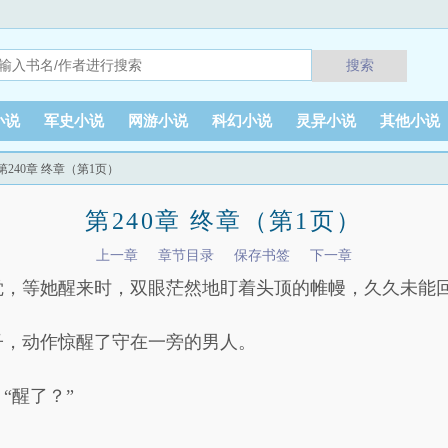
搜索
小说
军史小说
网游小说
科幻小说
灵异小说
其他小说
 第240章 终章（第1页）
第240章 终章（第1页）
上一章
章节目录
保存书签
下一章
觉，等她醒来时，双眼茫然地盯着头顶的帷幔，久久未能
子，动作惊醒了守在一旁的男人。
“醒了？”