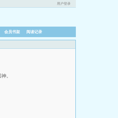
用户登录
会员书架
阅读记录
回神。