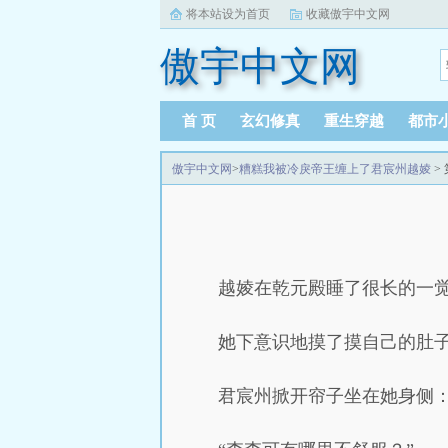
将本站设为首页
收藏傲宇中文网
傲宇中文网
首 页
玄幻修真
重生穿越
都市
傲宇中文网
>
糟糕我被冷戾帝王缠上了君宸州越婈
>
越婈在乾元殿睡了很长的一
她下意识地摸了摸自己的肚
君宸州掀开帘子坐在她身侧：