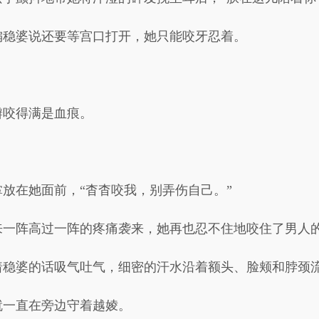
偏稳婆说还要等宫口打开，她只能咬牙忍着。
瓣咬得满是血痕。
放在她面前，“杳杳咬我，别弄伤自己。”
来一阵高过一阵的疼痛袭来，她再也忍不住地咬住了男人
着稳婆的话吸气吐气，细密的汗水沿着额头、脸颊和脖颈
就一直在旁边守着越婈。