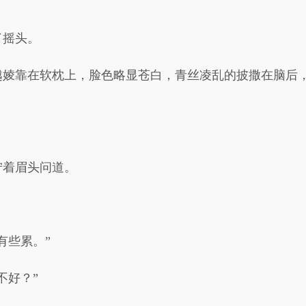
了摇头。
越婈靠在软枕上，脸色略显苍白，青丝凌乱的披撒在脑后
拧着眉头问道。
有些累。”
不好？”